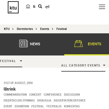
lt
s
e
a
KTU
Dormitories
Events
Festival
r
c
h
NEWS
EVENTS
FESTIVAL
ALL CATEGORY EVENTS
31ST OF AUGUST, 2050
Ištrink
COMMEMORATION
CONCERT
CONFERENCE
DISCUSSION
DISERTACIJOS GYNIMAS
DISKUSIJA
DISSERTATION DEFENCE
EVENT
EXHIBITION
FESTIVAL
FESTIVALIS
KONCERTAS