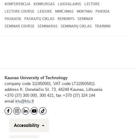
KONFERENCIJA
KONKURSAS
LAISVALAIKIS
LECTURE
LECTURE COURSE
LEISURE
MINĖJIMAS
MOKYMAI
PARODA
PASKAITA
PASKAITŲ CIKLAS
RENGINYS
SEMINAR
SEMINAR COURSE
SEMINARAS
SEMINARŲ CIKLAS
TRAINING
Kaunas University of Technology
company code 111950581, VAT code LT119505811
address K. Donelaičio St. 73, 44249 Kaunas, Lithuania
+370 (37) 300 000, 300 421, fax +370 (37) 324 144
email
ktu@ktu.lt
Accessibility