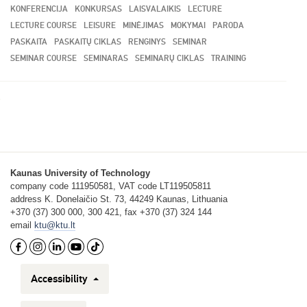
KONFERENCIJA
KONKURSAS
LAISVALAIKIS
LECTURE
LECTURE COURSE
LEISURE
MINĖJIMAS
MOKYMAI
PARODA
PASKAITA
PASKAITŲ CIKLAS
RENGINYS
SEMINAR
SEMINAR COURSE
SEMINARAS
SEMINARŲ CIKLAS
TRAINING
Kaunas University of Technology
company code 111950581, VAT code LT119505811
address K. Donelaičio St. 73, 44249 Kaunas, Lithuania
+370 (37) 300 000, 300 421, fax +370 (37) 324 144
email
ktu@ktu.lt
Accessibility