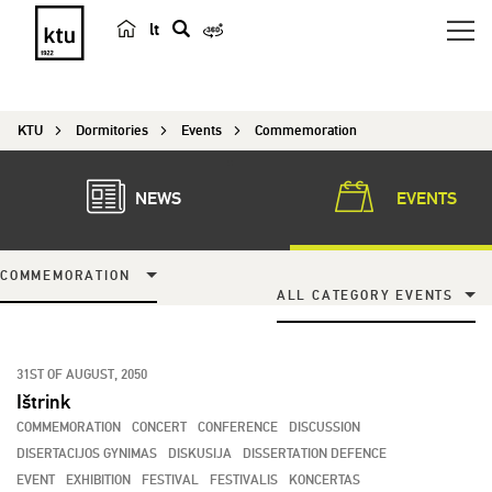
lt
s
e
a
KTU
Dormitories
Events
Commemoration
r
c
h
NEWS
EVENTS
COMMEMORATION
ALL CATEGORY EVENTS
31ST OF AUGUST, 2050
Ištrink
COMMEMORATION
CONCERT
CONFERENCE
DISCUSSION
DISERTACIJOS GYNIMAS
DISKUSIJA
DISSERTATION DEFENCE
EVENT
EXHIBITION
FESTIVAL
FESTIVALIS
KONCERTAS